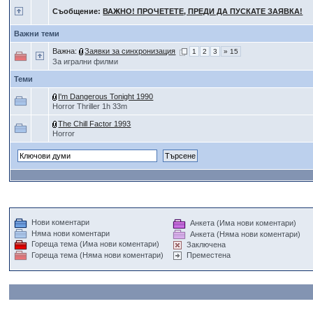
Съобщение:
ВАЖНО! ПРОЧЕТЕТЕ, ПРЕДИ ДА ПУСКАТЕ ЗАЯВКА!
Важни теми
Важна:
Заявки за синхронизация
1
2
3
» 15
За игрални филми
Теми
I'm Dangerous Tonight 1990
Horror Thriller 1h 33m
The Chill Factor 1993
Horror
Нови коментари
Анкета (Има нови коментари)
Няма нови коментари
Анкета (Няма нови коментари)
Гореща тема (Има нови коментари)
Заключена
Гореща тема (Няма нови коментари)
Преместена