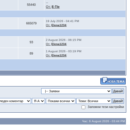
--
55440
От:
E-Tle
19 July 2026 - 04:41 PM
665079
От:
Elena1234
2 August 2026 - 06:15 PM
93
От:
Elena1234
1 August 2026 - 03:19 PM
89
От:
Elena1234
Запомни тези настройки
Час: 6 August 2026 - 03:44 PM