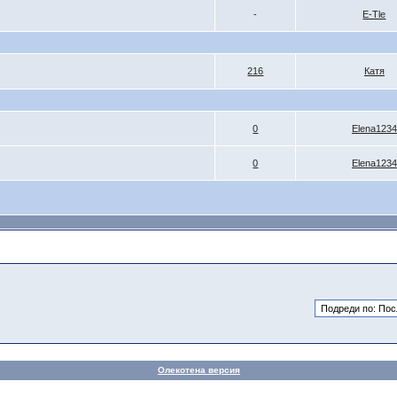
-
E-Tle
216
Катя
0
Elena1234
0
Elena1234
Олекотена версия