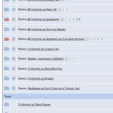
Важна:
Субтитри за Джет Ли
1
2
Важна:
Субтитри за Белмондо
1
2
3
» 5
Важна:
Субтитри за Луи дьо Фюнес
Важна:
Субтитри за филмите на Сър Шон Конъри
1
2
3
4
Важна:
Субтитри за Стивън Чоу
Важна:
Филми, свързани с бейзбол
1
2
Важна:
Субтитри за Лино Вентура
Важна:
Субтитри за Бурвил
Важна:
Двойници на Бъд Спенсър и Терънс Хил
Теми
Субтитри за Пиер Ришар