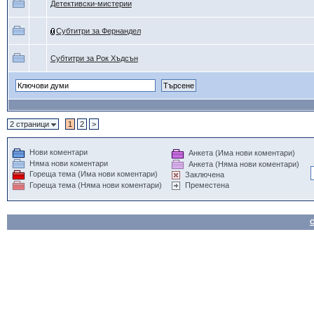
Детективски-мистерии
Субтитри за Фернандел
Субтитри за Рок Хъдсън
2 страници
1
2
>
Нови коментари
Анкета (Има нови коментари)
Няма нови коментари
Анкета (Няма нови коментари)
Гореща тема (Има нови коментари)
Заключена
Гореща тема (Няма нови коментари)
Преместена
О