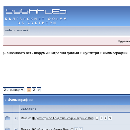
subsunacs.net
Здраве
subsunacs.net - Форуми
>
Игрални филми
>
Субтитри
>
Филмографии
2 страници
1
2
>
Филмографии
Заглавие
Важна:
Субтитри за Бъд Спенсър и Терънс Хил
1
2
3
Важна:
Субтитри за Джаки Чан
1
2