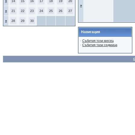
»
14
15
16
17
18
19
20
»
»
21
22
23
24
25
26
27
»
28
29
30
Навигация
·
Събития този месец
·
Събития тази седмица
О