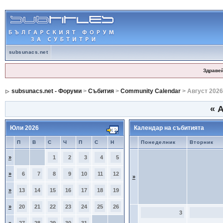
subsunacs.net
Здраве
subsunacs.net - Форуми
>
Събития
>
Community Calendar
> Август 2026
«
А
Юли 2026
Календар на събитията
П
В
С
Ч
П
С
Н
Понеделник
Вторник
»
1
2
3
4
5
»
6
7
8
9
10
11
12
»
»
13
14
15
16
17
18
19
»
20
21
22
23
24
25
26
3