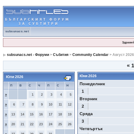
subsunacs.net
Здраве
subsunacs.net - Форуми
>
Събития
>
Community Calendar
> Август 2026
«
1
Юни 2026
Юли 2026
Понеделник
П
В
С
Ч
П
С
Н
1
»
1
2
3
4
5
Вторник
»
6
7
8
9
10
11
12
2
Сряда
»
13
14
15
16
17
18
19
3
»
20
21
22
23
24
25
26
Четвъртък