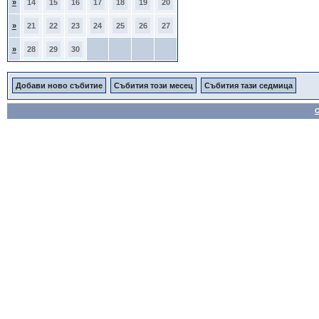
»
14
15
16
17
18
19
20
»
21
22
23
24
25
26
27
»
28
29
30
Добави ново събитие
Събития този месец
Събития тази седмица
О